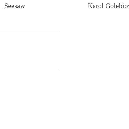
Seesaw
Karol Golebio
erträumte Stille