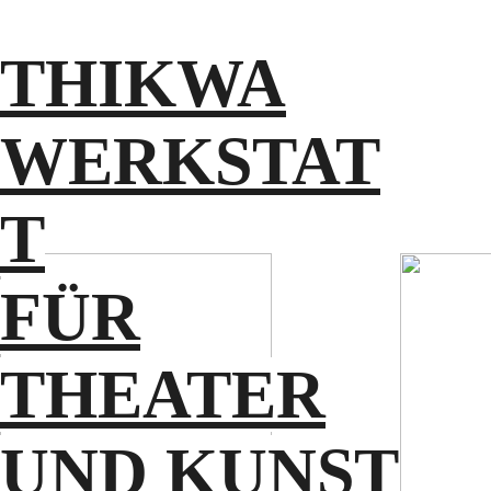
THIKWA
WERKSTAT
T
FÜR
NEWS
THEATER
ARTISTS
PROJECTS
PARTNERPROJEC
UND KUNST
TS