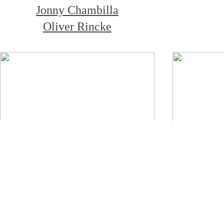
Jonny Chambilla
Oliver Rincke
Heft 1
Peter Pankow
Die v