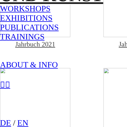
WORKSHOPS
EXHIBITIONS
PUBLICATIONS
TRAININGS
Jahrbuch 2021
Ja
ABOUT & INFO
︎
︎
DE
/
EN