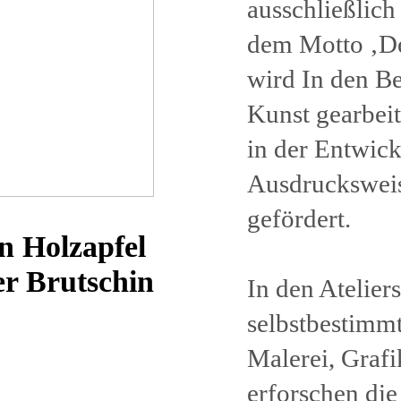
ausschließlich
dem Motto ‚Der
wird In den Be
Kunst gearbeit
in der Entwick
Ausdrucksweis
gefördert.
n Holzapfel
er Brutschin
In den Atelier
selbstbestimmt
Malerei, Grafi
erforschen di