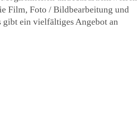
e Film, Foto / Bildbearbeitung und
s gibt ein vielfältiges Angebot an
ojekten und Ausstellungsbesuchen.
prechungen und der Möglichkeit die
am ‚Tag des Künstlers‘ den
u präsentieren wird die eigenen
n Ausdrucksweise erprobt und
lt.
he Arbeit erfreut sich einer immer
enwahrnehmung. Thikwas räumen