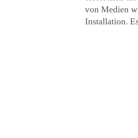
von Medien wi
Installation. E
Workshops, Pr
Mit Mappenbes
eigene Arbeit 
Kolleg*innen z
künstlerische
weiterentwicke
Die bildnerisc
größeren Auß