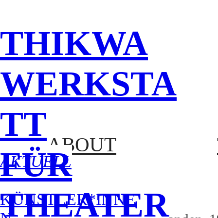
THIKWA
WERKSTA
TT
ABOUT
FÜR
AKTUELL
THEATER
KÜNSTLER*INNE