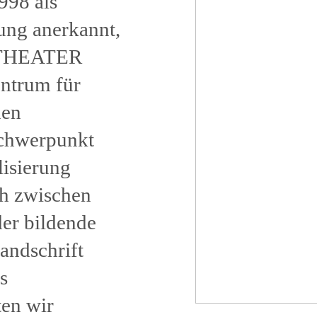
998 als
ung anerkannt,
 THEATER
ntrum für
nen
Schwerpunkt
lisierung
ch zwischen
der bildende
andschrift
s
ten wir