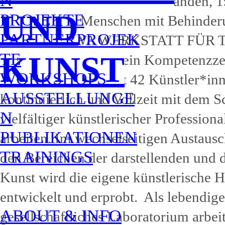
N
1995 als Modellversuch entstanden, 1
UND
PROJEKTE
Werkstatt für Menschen mit Behinder
PARTNERPROJEK
ist die THIKWA WERKSTATT FÜR
TE
KUNST
UND KUNST heute ein Kompetenzze
WORKSHOPS
Kunst, in dem derzeit 42 Künstler*in
AUSSTELLUNGE
kontinuierlich und Vollzeit mit dem 
N
vielfältiger künstlerischer Professiona
PUBLIKATIONEN
arbeiten. Im wechselseitigen Austaus
TRAININGS
den Bereichen der darstellenden und 
Kunst wird die eigene künstlerische H
entwickelt und erprobt. Als lebendige
ABOUT & INFO
gesellschaftliches Laboratorium arbei