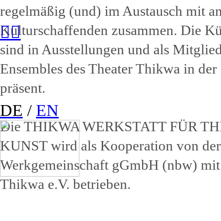
regelmäßig (und) im Austausch mit a
Kulturschaffenden zusammen. Die Kü
︎
︎
sind in Ausstellungen und als Mitglie
Ensembles des Theater Thikwa in der 
präsent.
DE
/
EN
Die THIKWA WERKSTATT FÜR T
KUNST wird als Kooperation von der
Werkgemeinschaft gGmbH (nbw) mit
Thikwa e.V. betrieben.